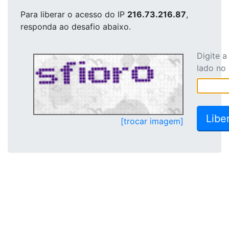
Para liberar o acesso
do IP
216.73.216.87
,
responda ao desafio abaixo.
Digite 
lado no
[trocar imagem]