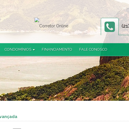
(21
CONDOMÍNIOS
FINANCIAMENTO
FALE CONOSCO
Américas 19 (3)
Amora (1)
Avaliação Imobiliária (2)
Completo Brito 2 (1)
Completo Zona Norte (2)
Farol da Guanabara (2)
Florença Residences (1)
Jardim Uruçanga (3)
avançada
Luzes do Rio (2)
Metropolitan Dream (1)