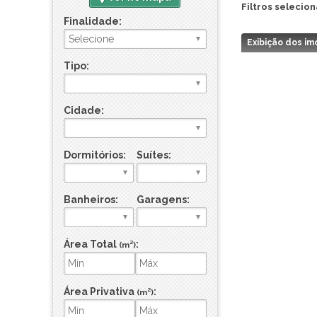
Filtros selecio
Finalidade:
Exibição dos im
Tipo:
Cidade:
Dormitórios:
Suítes:
Banheiros:
Garagens:
Área Total
:
(m²)
Área Privativa
:
(m²)