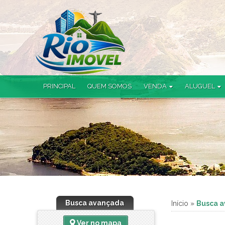
PRINCIPAL
QUEM SOMOS
VENDA
ALUGUEL
Apartamento (41)
Loja (1)
Apartamento Garden (4)
Casa (6)
Casa em Condomínio (3)
Cobertura (4)
Terreno (1)
Busca avançada
Início
»
Busca 
Ver no mapa