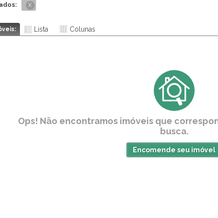
My Jacarepaguá Life (1)
nados:
X
My Jacarepagua Mood (1)
My Jacarepaguá Style (1)
Lista
Colunas
óveis:
Nova Norte Raízes (3)
Residencial Cartola (3)
Residencial Pixinguinha (2)
Residencial Vilares (7)
Rio Wonder Residences (1)
Solar do Meier (1)
Vila Cordovil (1)
Ops! Não encontramos imóveis que correspon
Vila das Fontes (1)
busca.
Encomende seu imóvel