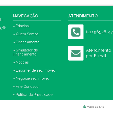
NAVEGAÇÃO
ATENDIMENTO
da
» Principal
4761
(21) 96528-47
» Quem Somos
» Financiamento
Atendimento
» Simulador de
Financiamento
por E-mail
» Notícias
» Encomende seu imóvel
» Negocie seu Imóvel
» Fale Conosco
» Política de Privacidade
Mapa do Site