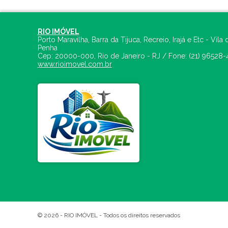
RIO IMÓVEL
Porto Maravilha, Barra da Tijuca, Recreio, Irajá e Etc - Vila 
Penha
Cep:
20000-000
,
Rio de Janeiro
-
RJ
/ Fone:
(21) 96528-
www.rioimovel.com.br
© 2026 -
RIO IMÓVEL
- Todos os direitos reservados