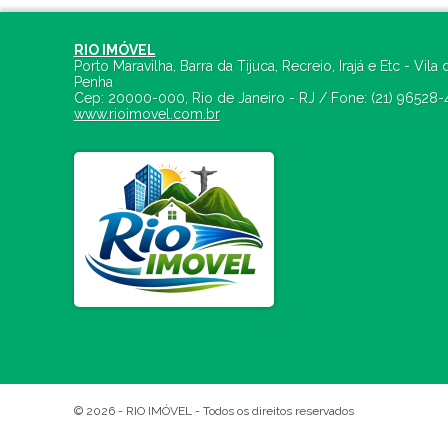
RIO IMÓVEL
Porto Maravilha, Barra da Tijuca, Recreio, Irajá e Etc - Vila 
Penha
Cep:
20000-000
,
Rio de Janeiro
-
RJ
/ Fone:
(21) 96528-
www.rioimovel.com.br
© 2026 -
RIO IMÓVEL
- Todos os direitos reservados