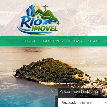
PRINCIPAL
QUEM SOMOS
VENDA
ALUGUEL
Apartamento (41)
Loja (1)
Apartamento Garden (4)
Casa (6)
Casa em Condomínio (3)
Cobertura (4)
Terreno (1)
O seu imóvel está aqui!
Finalidade: